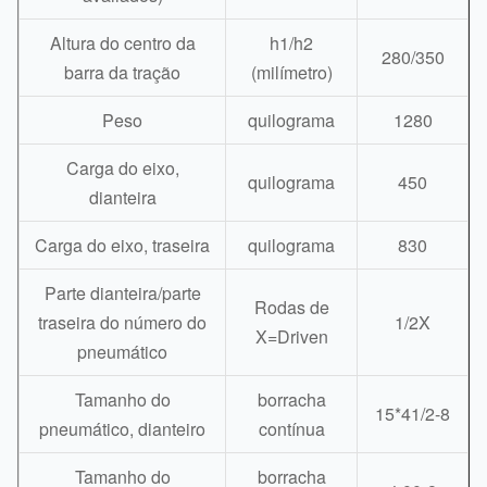
Altura do centro da
h1/h2
280/350
barra da tração
(milímetro)
Peso
quilograma
1280
Carga do eixo,
quilograma
450
dianteira
Carga do eixo, traseira
quilograma
830
Parte dianteira/parte
Rodas de
traseira do número do
1/2X
X=Driven
pneumático
Tamanho do
borracha
15*41/2-8
pneumático, dianteiro
contínua
Tamanho do
borracha