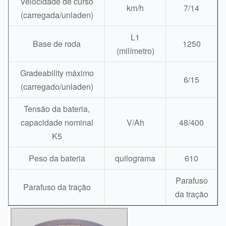
Velocidade de curso
km/h
7/14
(carregada/unladen)
L1
Base de roda
1250
(milímetro)
Gradeability máximo
6/15
(carregado/unladen)
Tensão da bateria,
capacidade nominal
V/Ah
48/400
K5
Peso da bateria
quilograma
610
Parafuso
Parafuso da tração
da tração